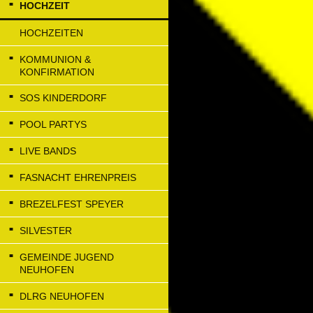
HOCHZEIT
HOCHZEITEN
KOMMUNION &
KONFIRMATION
SOS KINDERDORF
POOL PARTYS
LIVE BANDS
FASNACHT EHRENPREIS
BREZELFEST SPEYER
SILVESTER
GEMEINDE JUGEND
NEUHOFEN
DLRG NEUHOFEN