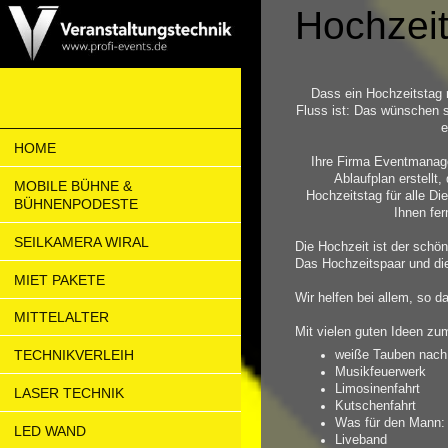
Hochzei
Dass ein Hochzeitstag r
Fluss ist: Das wünschen s
e
HOME
Ihre Firma Eventmanage
Ablaufplan erstellt,
MOBILE BÜHNE &
Hochzeitstag für alle Die
BÜHNENPODESTE
Ihnen fer
SEILKAMERA WIRAL
Die Hochzeit ist der schö
Das Hochzeitspaar und die
MIET PAKETE
Wir helfen bei allem, so d
MITTELALTER
Mit vielen guten Ideen z
TECHNIKVERLEIH
weiße Tauben nach
Musikfeuerwerk
Limosinenfahrt
LASER TECHNIK
Kutschenfahrt
Was für den Mann: 
LED WAND
Liveband