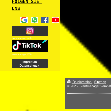
FOLGEN SIE 
UNS
eventmanager.profi
eventmanager2006
Impresum
Datenschutz
Druckversion
|
Sitemap
© 2026 Eventmanager Veranst