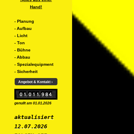
Hand!
- Planung
- Aufbau
- Licht
- Ton
- Bühne
- Abbau
- Spezialequipment
- Sicherheit
Angebot & Kontakt
genullt am 01.01.2026
aktualisiert
12.07
.2026