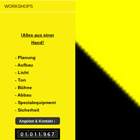
WORKSHOPS
!Alles aus einer
Hand!
- Planung
- Aufbau
- Licht
- Ton
- Bühne
- Abbau
- Spezialequipment
- Sicherheit
Angebot & Kontakt