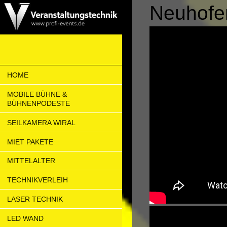
Neuhofe
HOME
MOBILE BÜHNE &
BÜHNENPODESTE
SEILKAMERA WIRAL
MIET PAKETE
MITTELALTER
TECHNIKVERLEIH
LASER TECHNIK
LED WAND