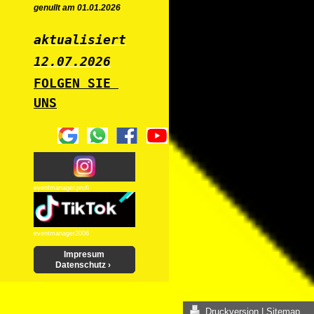
genullt am 01.01.2026
aktualisiert
12.07
.2026
FOLGEN SIE 
UNS
eventmanager.profi
eventmanager2006
Impresum
Datenschutz
Druckversion
|
Sitemap