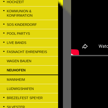
HOCHZEIT
KOMMUNION &
KONFIRMATION
SOS KINDERDORF
POOL PARTYS
LIVE BANDS
FASNACHT EHRENPREIS
WAGEN BAUEN
NEUHOFEN
MANNHEIM
LUDWIGSHAFEN
BREZELFEST SPEYER
SILVESTER