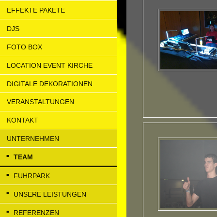
EFFEKTE PAKETE
DJS
FOTO BOX
LOCATION EVENT KIRCHE
DIGITALE DEKORATIONEN
VERANSTALTUNGEN
KONTAKT
UNTERNEHMEN
TEAM
FUHRPARK
UNSERE LEISTUNGEN
REFERENZEN