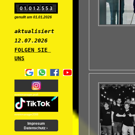
genullt am 01.01.2026
aktualisiert
12.07
.2026
FOLGEN SIE 
UNS
eventmanager.profi
eventmanager2006
Impresum
Datenschutz