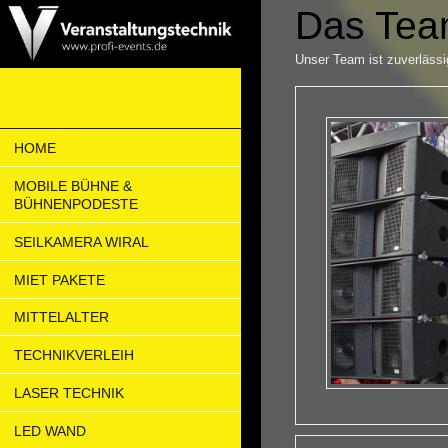
Das Team
Unser Team ist zuverlässi
HOME
MOBILE BÜHNE &
BÜHNENPODESTE
SEILKAMERA WIRAL
MIET PAKETE
MITTELALTER
TECHNIKVERLEIH
LASER TECHNIK
LED WAND