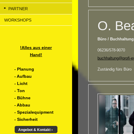
PARTNER
WORKSHOPS
O. Be
Büro / Buchhaltung
!Alles aus einer
06236/578-9070
Hand!
buchhaltung@profi-e
- Planung
Zuständig fürs Büro
- Aufbau
- Licht
- Ton
- Bühne
- Abbau
- Spezialequipment
- Sicherheit
Angebot & Kontakt