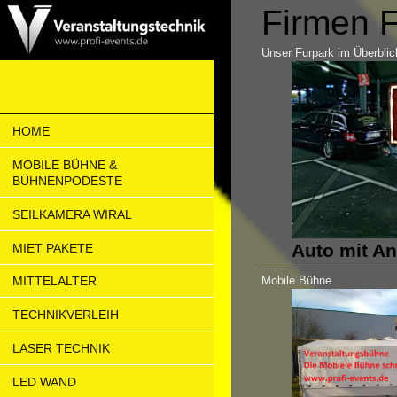
Firmen 
Unser Furpark im Überblic
HOME
MOBILE BÜHNE &
BÜHNENPODESTE
SEILKAMERA WIRAL
Auto mit A
MIET PAKETE
MITTELALTER
Mobile Bühne
TECHNIKVERLEIH
LASER TECHNIK
LED WAND