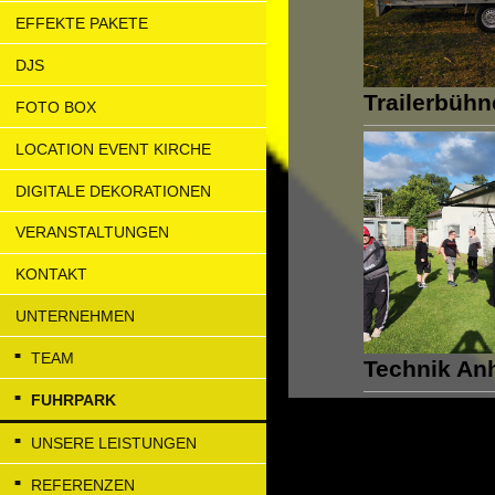
EFFEKTE PAKETE
DJS
Trailerbühn
FOTO BOX
LOCATION EVENT KIRCHE
DIGITALE DEKORATIONEN
VERANSTALTUNGEN
KONTAKT
UNTERNEHMEN
TEAM
Technik An
FUHRPARK
UNSERE LEISTUNGEN
REFERENZEN