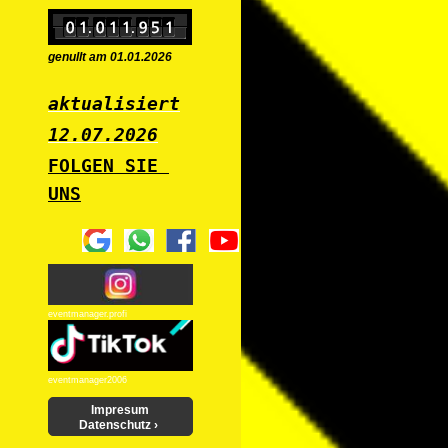
genullt am 01.01.2026
aktualisiert
12.07
.2026
FOLGEN SIE 
UNS
eventmanager.profi
eventmanager2006
Impresum
Datenschutz