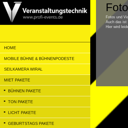
Foto
Fotos und Vid
Auch das ist 
Hier wird lei
HOME
MOBILE BÜHNE & BÜHNENPODESTE
SEILKAMERA WIRAL
MIET PAKETE
BÜHNEN PAKETE
TON PAKETE
LICHT PAKETE
GEBURTSTAGS PAKETE